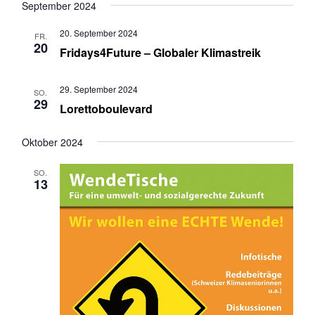
n
a
September 2024
s
v
20. September 2024
i
i
FR.
20
Fridays4Future – Globaler Klimastreik
c
g
h
a
t
t
29. September 2024
SO.
29
e
i
Lorettoboulevard
n
o
,
n
Oktober 2024
N
a
SO.
13
v
i
g
a
t
i
o
n