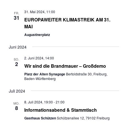
m
t
t
w
31. Mai 2024, 11:00
a
a
FR.
ä
31
EUROPAWEITER KLIMASTREIK AM 31.
l
l
h
MAI
t
t
l
u
u
e
Augustinerplatz
n
n
n
g
g
Juni 2024
.
e
A
2. Juni 2024, 14:00
SO.
n
n
2
Wir sind die Brandmauer – Großdemo
S
s
u
i
Platz der Alten Synagoge
Bertoldstraße 30, Freiburg,
Baden-Württemberg
c
c
h
h
Juli 2024
e
t
u
e
8. Juli 2024, 19:00
-
21:00
MO.
8
n
n
Informationsabend & Stammtisch
d
-
Gasthaus Schützen
Schützenallee 12, 79102 Freiburg
A
N