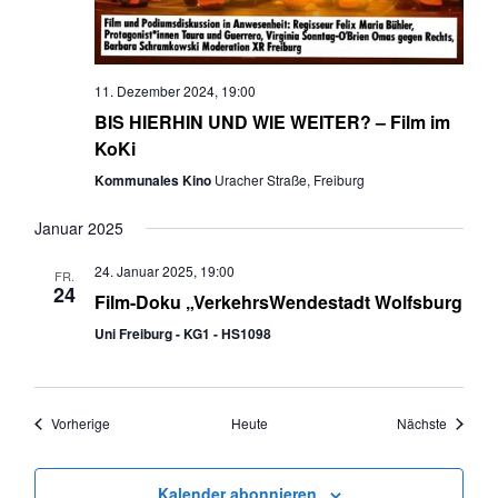
11. Dezember 2024, 19:00
BIS HIERHIN UND WIE WEITER? – Film im
KoKi
Kommunales Kino
Uracher Straße, Freiburg
Januar 2025
24. Januar 2025, 19:00
FR.
24
Film-Doku „VerkehrsWendestadt Wolfsburg
Uni Freiburg - KG1 - HS1098
Veranstaltungen
Veranst
Vorherige
Heute
Nächste
Kalender abonnieren