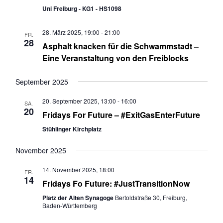
m
Uni Freiburg - KG1 - HS1098
t
t
w
a
a
ä
28. März 2025, 19:00
-
21:00
l
l
FR.
h
28
Asphalt knacken für die Schwammstadt –
t
t
l
Eine Veranstaltung von den Freiblocks
u
u
e
n
n
n
g
g
September 2025
.
e
A
20. September 2025, 13:00
-
16:00
SA.
n
n
20
Fridays For Future – #ExitGasEnterFuture
S
s
u
i
Stühlinger Kirchplatz
c
c
November 2025
h
h
e
t
14. November 2025, 18:00
FR.
u
e
14
Fridays Fo Future: #JustTransitionNow
n
n
Platz der Alten Synagoge
Bertoldstraße 30, Freiburg,
d
-
Baden-Württemberg
A
N