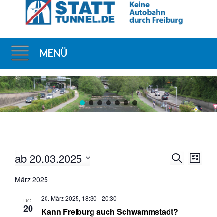
MENÜ
Direkt
zum
Inhalt
ab 20.03.2025
V
V
S
L
u
e
e
D
i
c
März 2025
r
r
s
a
h
t
a
a
e
t
20. März 2025, 18:30
-
20:30
e
DO.
n
n
u
20
Kann Freiburg auch Schwammstadt?
s
s