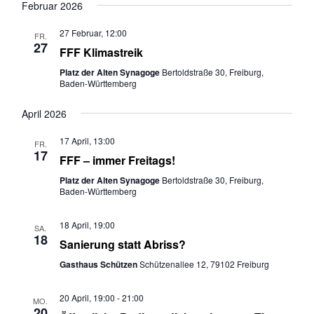
n
a
Februar 2026
s
v
27 Februar, 12:00
i
i
FR.
27
FFF Klimastreik
c
g
h
a
Platz der Alten Synagoge
Bertoldstraße 30, Freiburg,
Baden-Württemberg
t
t
e
i
April 2026
n
o
,
n
17 April, 13:00
FR.
17
N
FFF – immer Freitags!
a
Platz der Alten Synagoge
Bertoldstraße 30, Freiburg,
v
Baden-Württemberg
i
g
18 April, 19:00
SA.
18
a
Sanierung statt Abriss?
t
Gasthaus Schützen
Schützenallee 12, 79102 Freiburg
i
o
20 April, 19:00
-
21:00
MO.
n
20