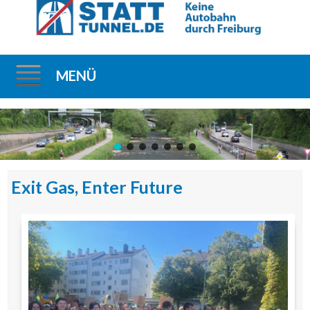
MENÜ
Direkt
zum
Inhalt
Exit Gas, Enter Future