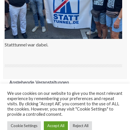
Statttunnel war dabei.
Anstehende Veranstaltungen
We use cookies on our website to give you the most relevant
Es sind keine anstehenden Veranstaltungen vorhanden.
experience by remembering your preferences and repeat
visits. By clicking “Accept All”, you consent to the use of ALL
the cookies. However, you may visit "Cookie Settings" to
provide a controlled consent.
Kontakt
Impressum
Datenschutzerklärung
Cookie Settings
Accept All
Reject All