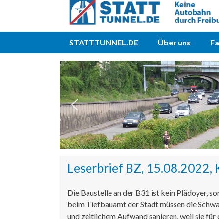
Direkt
STATTTUNNEL.DE
Über uns
F
zum
Inhalt
Leserbrief BZ, 15.08.2022, 
Die Baustelle an der B31 ist kein Plädoyer, s
beim Tiefbauamt der Stadt müssen die Schwa
und zeitlichem Aufwand sanieren, weil sie für