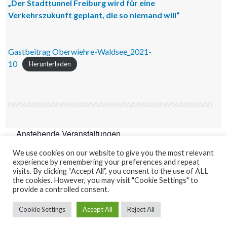
„Der Stadttunnel Freiburg wird für eine
Verkehrszukunft geplant, die so niemand will“
Gastbeitrag Oberwiehre-Waldsee_2021-
10
Herunterladen
Anstehende Veranstaltungen
We use cookies on our website to give you the most relevant
Es sind keine anstehenden Veranstaltungen vorhanden.
experience by remembering your preferences and repeat
visits. By clicking “Accept All”, you consent to the use of ALL
the cookies. However, you may visit "Cookie Settings" to
provide a controlled consent.
Kontakt
Impressum
Datenschutzerklärung
Cookie Settings
Accept All
Reject All